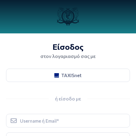
Είσοδος
στον λογαριασμό σας με
TAXISnet
ή είσοδο με